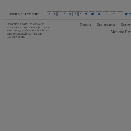
«попередня сторінка
1
2
3
4
5
6
7
8
9
10
11
12
13
14
нас
Інформація, розміщена на сайті,
Головна
|
Про видання
|
Поточн
призначена тільки для професіоналів
охорони здоров'я та не може бути
Medicine Rev
використана як інструкція для
самолікування.