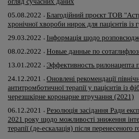
огляд сучасних даних
05.08.2022
Благодійний проєкт ТОВ "Астр
хронічної хвороби нирок для пацієнтів із 
29.03.2022
Інформація щодо розповсюдже
08.02.2022
Новые данные по сотаглифло
13.01.2022
Эффективность рилонацепта 
24.12.2021
Оновлені рекомендації північ
антитромботичної терапії у пацієнтів із ф
черезшкірне коронарне втручання (2021)
06.12.2021
Резолюція засідання Ради експ
2021 року щодо можливості зниження інт
терапії (де-ескалація) після перенесеного