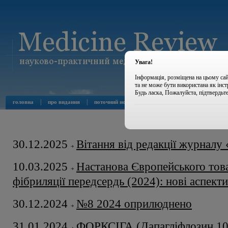
Увага!
Інформація, розміщена на цьому сай
та не може бути використана як інс
Будь ласка, Пожалуйста, підтвердьт
|
|
|
|
головна
про видання
поточний номер
архів номерів
новини
Новин
30.12.2025
Вітання від редакції журналу
10.03.2025
Настанова Європейського тов
фібриляції передсердь (2024): нові аспек
30.12.2024
№8 2024 оприлюднено
31.01.2024
ФОРКСІГА (Дапагліфлозин 10 м