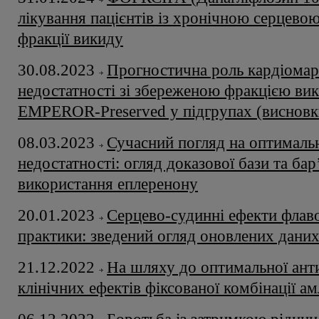
лікування пацієнтів із хронічною серцево
фракції викиду
30.08.2023
Прогностична роль кардіомарк
недостатності зі збереженою фракцією вик
EMPEROR-Preserved у підгрупах (висновк
08.03.2023
Сучасний погляд на оптимальн
недостатності: огляд доказової бази та ба
використання еплеренону
20.01.2023
Серцево-судинні ефекти флавон
практики: зведений огляд оновлених дани
21.12.2022
На шляху до оптимальної антиг
клінічних ефектів фіксованої комбінації а