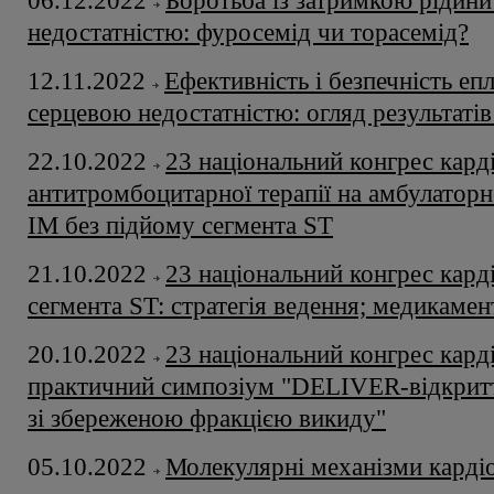
06.12.2022
Боротьба із затримкою рідини
недостатністю: фуросемід чи торасемід?
12.11.2022
Ефективність і безпечність еп
серцевою недостатністю: огляд результат
22.10.2022
23 національний конгрес кард
антитромбоцитарної терапії на амбулаторно
ІМ без підйому сегмента ST
21.10.2022
23 національний конгрес кард
сегмента ST: стратегія ведення; медикаме
20.10.2022
23 національний конгрес кард
практичний симпозіум "DELIVER-відкритт
зі збереженою фракцією викиду"
05.10.2022
Молекулярні механізми карді