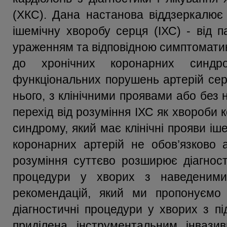
(ХКС). Дана настанова віддзеркалює
ішемічну хворобу серця (ІХС) - від п
ураженням та відповідною симптоматик
до хронічних коронарних синдро
функціональних порушень артерій сер
нього, з клінічними проявами або без 
перехід від розуміння ІХС як хвороби 
синдрому, який має клінічні прояви іш
коронарних артерій не обов’язково а
розуміння суттєво розширює діагности
процедури у хворих з наведеними
рекомендацій, який ми пропонуємо 
діагностичні процедури у хворих з п
приділена інструментальним інвази