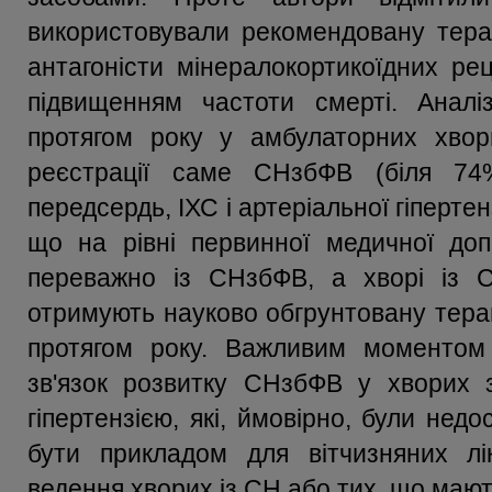
використовували рекомендовану терап
антагоністи мінералокортикоїдних ре
підвищенням частоти смерті. Аналі
протягом року у амбулаторних хвор
реєстрації саме СНзбФВ (біля 74%
передсердь, ІХС і артеріальної гіпертен
що на рівні первинної медичної допо
переважно із СНзбФВ, а хворі із С
отримують науково обгрунтовану терап
протягом року. Важливим моментом
зв'язок розвитку СНзбФВ у хворих з
гіпертензією, які, ймовірно, були нед
бути прикладом для вітчизняних лі
ведення хворих із СН або тих, що мають