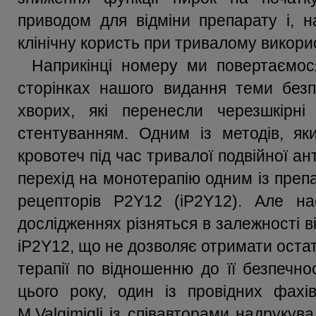
приводом для відміни препарату і, н
клінічну користь при тривалому викори
Наприкінці номеру ми повертаємос
сторінках нашого видання теми безп
хворих, які перенесли черезшкірні
стентуванням. Одним із методів, як
кровотеч під час тривалої подвійної а
перехід на монотерапію одним із препар
рецепторів P2Y12 (іP2Y12). Але нас
дослідженнях різняться в залежності ві
іP2Y12, що не дозволяє отримати оста
терапії по відношенню до її безпечно
цього року, один із провідних фахівц
М.Valgimiglі із співавторами надрукув