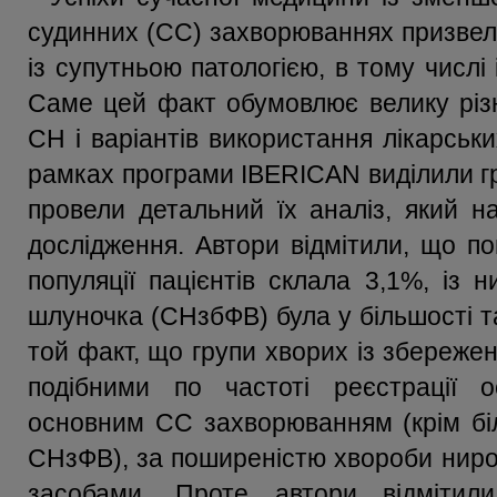
судинних (СС) захворюваннях призвело
із супутньою патологією, в тому числі
Саме цей факт обумовлює велику різн
СН і варіантів використання лікарськи
рамках програми IBERICAN виділили гр
провели детальний їх аналіз, який н
дослідження. Автори відмітили, що п
популяції пацієнтів склала 3,1%, із
шлуночка (СНзбФВ) була у більшості т
той факт, що групи хворих із збереж
подібними по частоті реєстрації 
основним СС захворюванням (крім біл
СНзФВ), за поширеністю хвороби ниро
засобами. Проте автори відміти