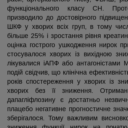
функціонального класу СН. Прот
призводило до достовірного підвищен
ШКФ у хворих всіх груп, в тому чис
більше 25% і зростання рівня креатин
оцінка гострого ушкодження нирок пр
стосувалося хворих із вихідною зни
лікувалися іАПФ або антагоністами М
подій свідчив, що клінічна ефективніс
років спостереження у хворих із з
хворих без її зниження. Отриман
дапагліфлозину є достатньо незвичн
плацебо негативне прогностичне зна
зберігалося. Тому важливим висновк
зниження функції нирок на початк