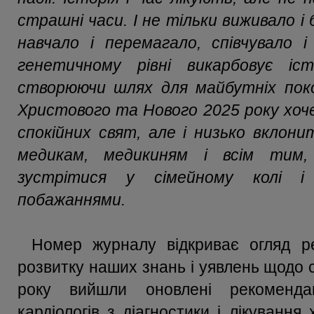
страшні часи. І не тільки виживало і
навчало і перемагало, співчувало 
генетичному рівні викарбовує іс
створюючи шлях для майбутніх покол
Христового та Нового 2025 року хоч
спокійних свят, але і низько вклон
медикам, медикиням і всім тим
зустрітися у сімейному колі і
побажаннями.
Номер журналу відкриває огляд р
розвитку наших знань і уявлень щодо с
року вийшли оновлені рекомендац
кардіологів з діагностики і лікуванн