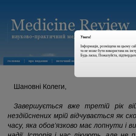
Увага!
Інформація, розміщена на цьому сай
та не може бути використана як інс
Будь ласка, Пожалуйста, підтвердьт
|
|
|
|
головна
про видання
поточний номер
архів номерів
новини
№8 2024 опр
Шановні Колеги,
Завершується вже третій рік вій
нездійснених мрій відчувається як с
часу, яка обов’язково має лопнути і 
надії. Історія і час лікують, але не 