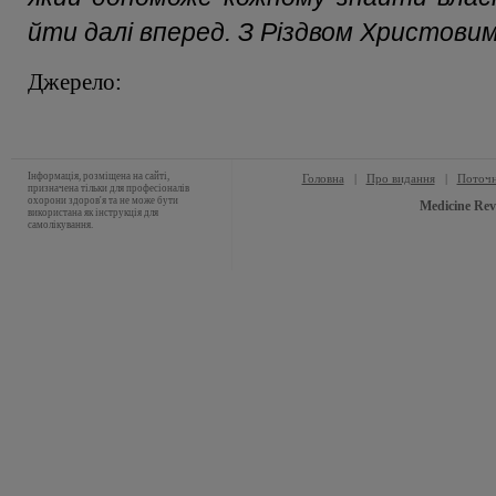
йти далі вперед. З Різдвом Христовим
Джерело:
Інформація, розміщена на сайті,
Головна
|
Про видання
|
Поточн
призначена тільки для професіоналів
охорони здоров'я та не може бути
Medicine Rev
використана як інструкція для
самолікування.