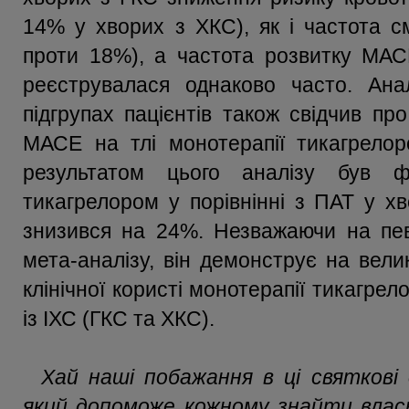
14% у хворих з ХКС), як і частота с
проти 18%), а частота розвитку МАС
реєструвалася однаково часто. Анал
підгрупах пацієнтів також свідчив пр
МАСЕ на тлі монотерапії тикагрело
результатом цього аналізу був ф
тикагрелором у порівнінні з ПАТ у 
знизився на 24%. Незважаючи на пе
мета-аналізу, він демонструє на вели
клінічної користі монотерапії тикагре
із ІХС (ГКС та ХКС).
Хай наші побажання в ці святкові 
який допоможе кожному знайти власн