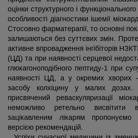
оцінки структурного і функціонального
особливості діагностики ішемії міокар
Стосовно фарматерапії, то основні пока
залишаються без суттєвих змін. Прот
активне впровадження інгібіторів НЗКТ
(ЦД) та при наявності серцевої недост
глюкагоноподібного пептиду-1 при суп
наявності ЦД, а у окремих хворих -
засобу колхіцину у малих дозах.
присвячений реваскуляризації міок
неможливо ретельно висвітити в
зацікавленим лікарям пропонуємо
версією рекомендацій.
Успіхи сучасної медицини із зменш