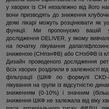
у хворих із СН незалежно від його на
вони призводять до зниження клубочко
деякі лікарі можуть розцінювати як у
функції. Ми пропонуємо вашій у
дослідження DELIVER, у якому вивчали
на початку лікування дапагліфлозин
зниженою (СНпзнФВ) або СНзбФВ із кл
Дизайн проведеного дослідження рете
Всіх хворих розділили в залежності ві
фільтрації (ШКФ по формулі CKD-
лікування на групи із відсутністю дин
зниженням (0-10%) і значним (більш
зниження ШКФ не залежала від віку хво
раси, артеріального тиску, ФВЛШ, рі