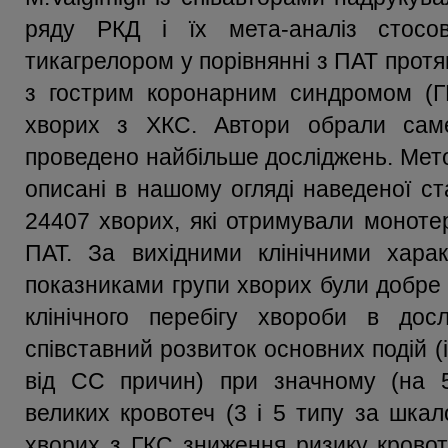
ряду РКД і їх мета-аналіз стосо
тикагрелором у порівнянні з ПАТ протя
з гострим коронарним синдромом (Г
хворих з ХКС. Автори обрали сам
проведено найбільше досліджень. Мето
описані в нашому огляді наведеної ста
24407 хворих, які отримували моноте
ПАТ. За вихідними клінічними хара
показниками групи хворих були добре
клінічного перебігу хвороби в дос
співставний розвиток основних подій (
від СС причин) при значному (на 5
великих кровотеч (3 і 5 типу за шка
хворих з ГКС зниження ризику крово