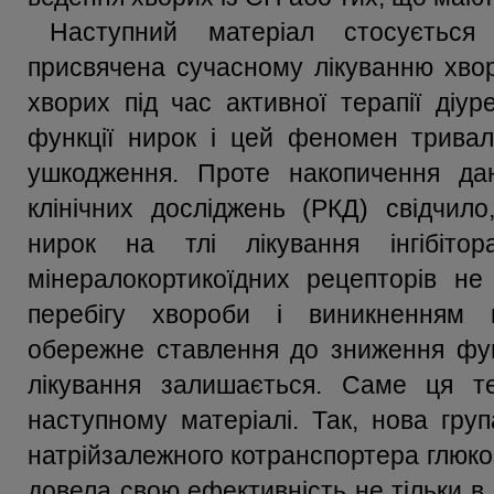
Наступний матеріал стосується
присвячена сучасному лікуванню хвор
хворих під час активної терапії діу
функції нирок і цей феномен тривал
ушкодження. Проте накопичення дан
клінічних досліджень (РКД) свідчил
нирок на тлі лікування інгібіт
мінералокортикоїдних рецепторів не
перебігу хвороби і виникненням 
обережне ставлення до зниження функ
лікування залишається. Саме ця 
наступному матеріалі. Так, нова група
натрійзалежного котранспортера глюкоз
довела свою ефективність не тільки в л