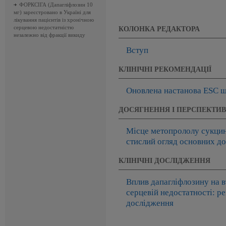
ФОРКСІГА (Дапагліфлозин 10
мг) зареєстровано в Україні для
лікування пацієнтів із хронічною
серцевою недостатністю
КОЛОНКА РЕДАКТОРА
незалежно від фракції викиду
Вступ
КЛІНІЧНІ РЕКОМЕНДАЦІЇ
Оновлена настанова ESC що
ДОСЯГНЕННЯ І ПЕРСПЕКТИ
Місце метопрололу сукцин
стислий огляд основних д
КЛІНІЧНІ ДОСЛІДЖЕННЯ
Вплив дапагліфлозину на в
серцевій недостатності: р
дослідження