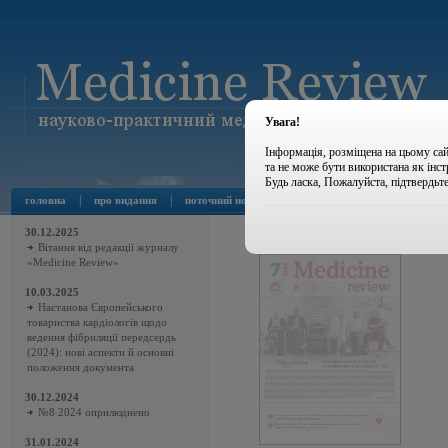
Увага!
Інформація, розміщена на цьому сай
та не може бути використана як інс
Будь ласка, Пожалуйста, підтвердьт
|
|
|
|
головна
про видання
поточний номер
архів номерів
новини
30.12.2025
Вітання від редакції журналу
«Medicine Review»
10.03.2025
Настанова Європейського
товариства кардіологів щодо
ведення фібриляції передсердь
(2024): нові аспекти й основні
положення документа
30.12.2024
№8 2024 оприлюднено
31.01.2024