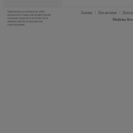
Інформація, розміщена на сайті,
Головна
|
Про видання
|
Поточн
призначена тільки для професіоналів
охорони здоров'я та не може бути
Medicine Rev
використана як інструкція для
самолікування.