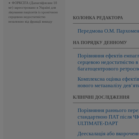
ФОРКСІГА (Дапагліфлозин 10
мг) зареєстровано в Україні для
лікування пацієнтів із хронічною
серцевою недостатністю
КОЛОНКА РЕДАКТОРА
незалежно від фракції викиду
Передмова О.М. Пархомен
НА ПОРЯДКУ ДЕННОМУ
Порівняння ефектів емпагл
серцевою недостатністю в 
багатоцентрового ретросп
Комплексна оцінка ефектів 
нового метааналізу дев’ят
КЛІНІЧНІ ДОСЛІДЖЕННЯ
Порівняння раннього пере
стандартною ПАТ після ЧКВ
ULTIMATE-DAPT
Деескалація або вкороченн