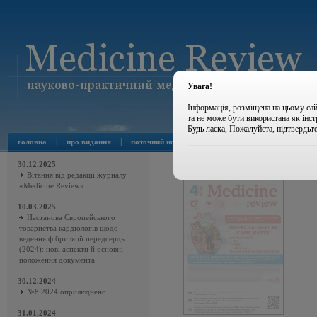
Увага!
Інформація, розміщена на цьому сай
та не може бути використана як інс
Будь ласка, Пожалуйста, підтвердьт
|
|
|
|
головна
про видання
поточний номер
архів номерів
новини
30.12.2025
Вітання від редакції журналу
«Medicine Review»
10.03.2025
Настанова Європейського
товариства кардіологів щодо
ведення фібриляції передсердь
(2024): нові аспекти й основні
положення документа
30.12.2024
№8 2024 оприлюднено
31.01.2024