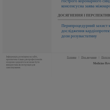
гострого коронарного син
консенсусна заява міжнаро
ДОСЯГНЕННЯ І ПЕРСПЕКТИ
Перипроцедурний захист м
дослідження кардіопротек
дози розувастатину
Інформація, розміщена на сайті,
Головна
|
Про видання
|
Поточн
призначена тільки для професіоналів
охорони здоров'я та не може бути
Medicine Rev
використана як інструкція для
самолікування.