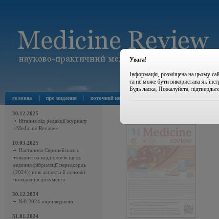
Увага!
Інформація, розміщена на цьому сай
та не може бути використана як інс
Будь ласка, Пожалуйста, підтвердьт
|
|
|
|
головна
про видання
поточний номер
архів номерів
новини
30.12.2025
Вітання від редакції журналу
«Medicine Review»
10.03.2025
Настанова Європейського
товариства кардіологів щодо
ведення фібриляції передсердь
(2024): нові аспекти й основні
положення документа
30.12.2024
№8 2024 оприлюднено
31.01.2024