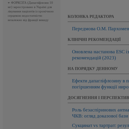
ФОРКСІГА (Дапагліфлозин 10
мг) зареєстровано в Україні для
лікування пацієнтів із хронічною
серцевою недостатністю
КОЛОНКА РЕДАКТОРА
незалежно від фракції викиду
Передмова О.М. Пархомен
КЛІНІЧНІ РЕКОМЕНДАЦІЇ
Оновлена настанова ESC із
рекомендацій (2023)
НА ПОРЯДКУ ДЕННОМУ
Ефекти дапагліфлозину в п
погіршенням функції ниро
ДОСЯГНЕННЯ І ПЕРСПЕКТИ
Роль безаспіринових антиаг
ЧКВ: огляд доказової бази
Сукцинат vs тартрат: резу