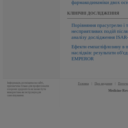
фармакодинаміки двох ос
КЛІНІЧНІ ДОСЛІДЖЕННЯ
Порівняння прасугрелю і т
несприятливих подій після
аналізу дослідження ISA
Ефекти емпагліфлозину в п
наслідків: результати об'є
EMPEROR
Інформація, розміщена на сайті,
Головна
|
Про видання
|
Поточн
призначена тільки для професіоналів
охорони здоров'я та не може бути
Medicine Rev
використана як інструкція для
самолікування.