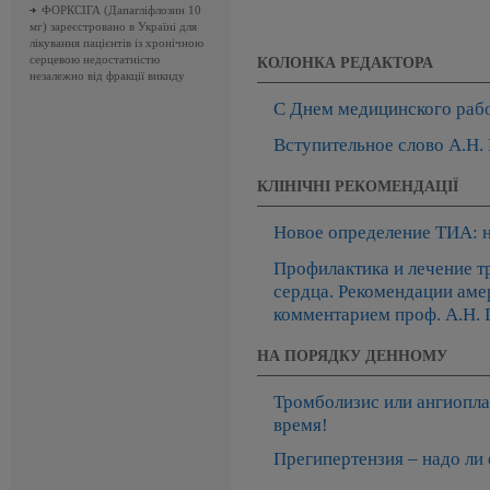
ФОРКСІГА (Дапагліфлозин 10
мг) зареєстровано в Україні для
лікування пацієнтів із хронічною
серцевою недостатністю
КОЛОНКА РЕДАКТОРА
незалежно від фракції викиду
С Днем медицинского раб
Вступительное слово А.Н.
КЛІНІЧНІ РЕКОМЕНДАЦІЇ
Новое определение ТИА: 
Профилактика и лечение т
сердца. Рекомендации аме
комментарием проф. А.Н. 
НА ПОРЯДКУ ДЕННОМУ
Тромболизис или ангиопла
время!
Прегипертензия – надо ли е