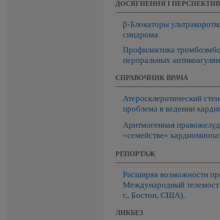
ДОСЯГНЕННЯ І ПЕРСПЕКТИ
β-Блокаторы ультракоротк
синдрома
Профилактика тромбоэмбо
пероральных антикоагулян
СПРАВОЧНИК ВРАЧА
Атеросклеротический стен
проблема в ведении карди
Аритмогенная правожелуд
«семействе» кардиомиопа
РЕПОРТАЖ
Расширяя возможности пр
Международный телемост 
г., Бостон, США).
ЛИКБЕЗ