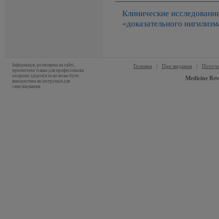
Клинические исследования
«доказательного нигилизм
Інформація, розміщена на сайті,
Головна
|
Про видання
|
Поточн
призначена тільки для професіоналів
охорони здоров'я та не може бути
Medicine Rev
використана як інструкція для
самолікування.