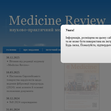
Увага!
Інформація, розміщена на цьому сай
та не може бути використана як інс
Будь ласка, Пожалуйста, підтвердьт
|
|
|
|
головна
про видання
поточний номер
архів номерів
новини
30.12.2025
Вітання від редакції журналу
«Medicine Review»
10.03.2025
Настанова Європейського
товариства кардіологів щодо
ведення фібриляції передсердь
(2024): нові аспекти й основні
положення документа
30.12.2024
№8 2024 оприлюднено
31.01.2024