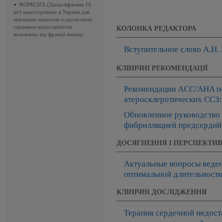
ФОРКСІГА (Дапагліфлозин 10
мг) зареєстровано в Україні для
лікування пацієнтів із хронічною
серцевою недостатністю
КОЛОНКА РЕДАКТОРА
незалежно від фракції викиду
Вступительное слово А.Н.
КЛІНІЧНІ РЕКОМЕНДАЦІЇ
Рекомендации ACC/AHA по
атеросклеротических ССЗ:
Обновленное руководство
фибрилляцией предсердий 
ДОСЯГНЕННЯ І ПЕРСПЕКТИ
Актуальные вопросы веден
оптимальной длительност
КЛІНІЧНІ ДОСЛІДЖЕННЯ
Терапия сердечной недост