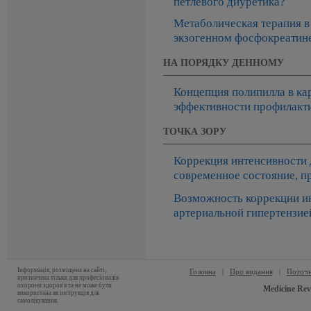
петлевого диуретика?
Метаболическая терапия в
экзогенном фосфокреатине
НА ПОРЯДКУ ДЕННОМУ
Концепция полипилла в ка
эффективности профилакт
ТОЧКА ЗОРУ
Коррекция интенсивности 
современное состояние, п
Возможность коррекции ин
артериальной гипертензие
Інформація, розміщена на сайті,
Головна
|
Про видання
|
Поточн
призначена тільки для професіоналів
охорони здоров'я та не може бути
Medicine Rev
використана як інструкція для
самолікування.