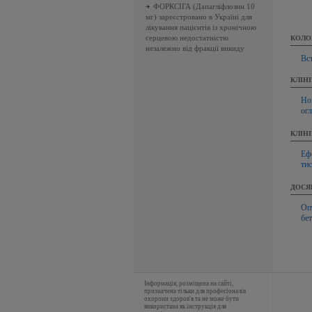
ФОРКСІГА (Дапагліфлозин 10
мг) зареєстровано в Україні для
лікування пацієнтів із хронічною
серцевою недостатністю
КОЛО
незалежно від фракції викиду
Вс
КЛІН
Но
ог
КЛІН
Ефе
ти
ДОСЯ
Оп
бет
Інформація, розміщена на сайті,
призначена тільки для професіоналів
охорони здоров'я та не може бути
використана як інструкція для