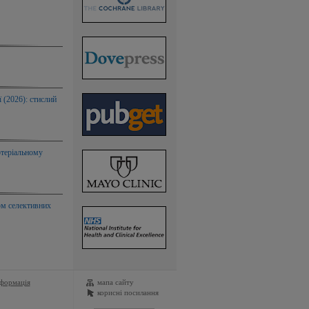
 (2026): стислий
ртеріальному
рм селективних
нформація
мапа сайту
корисні посилання