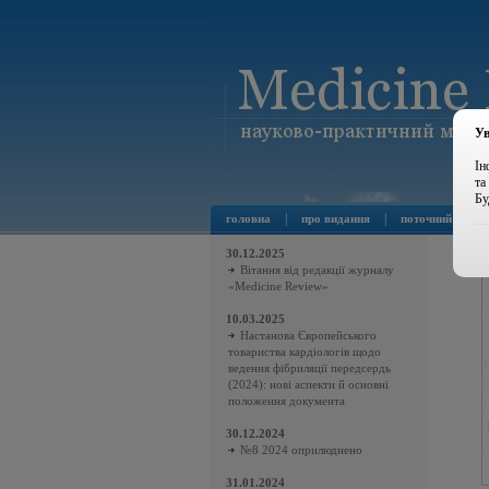
Ув
Ін
та
Бу
|
|
головна
про видання
поточний номер
30.12.2025
Вітання від редакції журналу
«Medicine Review»
10.03.2025
Настанова Європейського
товариства кардіологів щодо
ведення фібриляції передсердь
(2024): нові аспекти й основні
положення документа
30.12.2024
№8 2024 оприлюднено
31.01.2024