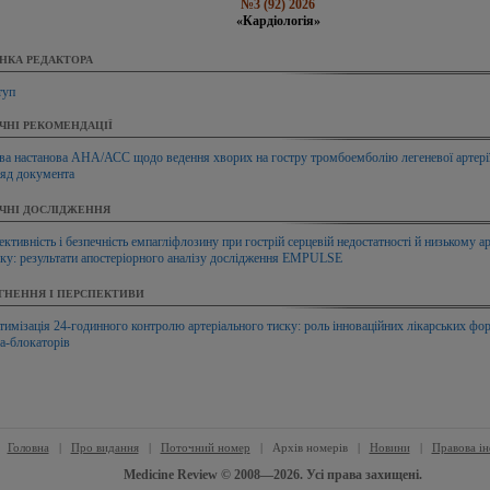
№3 (92) 2026
«Кардіологія»
НКА РЕДАКТОРА
туп
ІЧНІ РЕКОМЕНДАЦІЇ
ва настанова АНА/АСС щодо ведення хворих на гостру тромбоемболію легеневої артерії
ляд документа
ІЧНІ ДОСЛІДЖЕННЯ
ктивність i безпечність емпагліфлозину при гострій серцевій недостатності й низькому а
ску: результати апостеріорного аналізу дослідження EMPULSE
ГНЕННЯ І ПЕРСПЕКТИВИ
тимізація 24-годинного контролю артеріального тиску: роль інноваційних лікарських фо
а-блокаторів
Головна
|
Про видання
|
Поточний номер
|
Архів номерів
|
Новини
|
Правова і
Medicine Review © 2008—2026. Усі права захищені.