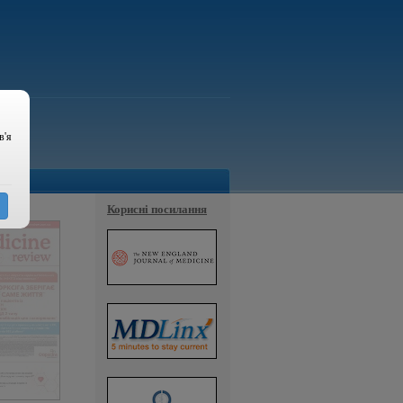
в'я
Корисні посилання