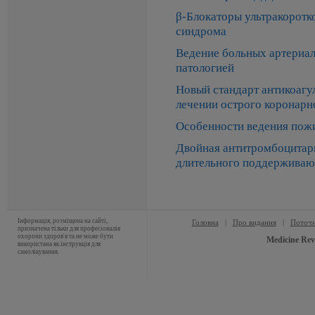
β-Блокаторы ультракоротк
синдрома
Ведение больных артериал
патологией
Новый стандарт антикоагу
лечении острого коронарн
Особенности ведения пож
Двойная антитромбоцитарн
длительного поддерживаю
Інформація, розміщена на сайті,
Головна
|
Про видання
|
Поточн
призначена тільки для професіоналів
охорони здоров'я та не може бути
Medicine Rev
використана як інструкція для
самолікування.