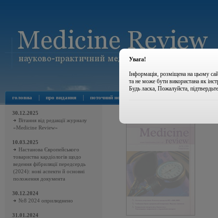
Увага!
Інформація, розміщена на цьому сай
та не може бути використана як інс
Будь ласка, Пожалуйста, підтвердьт
|
|
|
|
головна
про видання
поточний номер
архів номерів
новини
30.12.2025
Вітання від редакції журналу
«Medicine Review»
10.03.2025
Настанова Європейського
товариства кардіологів щодо
ведення фібриляції передсердь
(2024): нові аспекти й основні
положення документа
30.12.2024
№8 2024 оприлюднено
31.01.2024