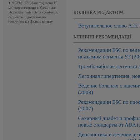
ФОРКСІГА (Дапагліфлозин 10
мг) зареєстровано в Україні для
КОЛОНКА РЕДАКТОРА
лікування пацієнтів із хронічною
серцевою недостатністю
незалежно від фракції викиду
Вступительное слово А.Н.
КЛІНІЧНІ РЕКОМЕНДАЦІЇ
Рекомендации ESC по вед
подъемом сегмента ST (20
Тромбоэмболия легочной а
Легочная гипертензия: но
Ведение больных с ишеми
(2008)
Рекомендации ESC по про
(2007)
Сахарный диабет и профил
новые стандарты от ADA (
Диагностика и лечение ре