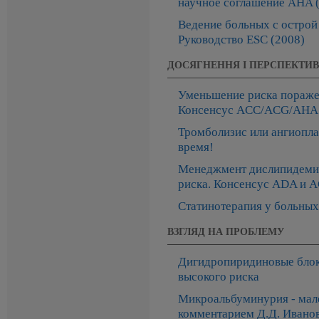
научное соглашение AHA 
Ведение больных с острой
Руководство ESC (2008)
ДОСЯГНЕННЯ І ПЕРСПЕКТИ
Уменьшение риска пораже
Консенсус ACC/ACG/AHA 
Тромболизис или ангиопла
время!
Менеджмент дислипидемий
риска. Консенсус ADA и A
Статинотерапия у больных
ВЗГЛЯД НА ПРОБЛЕМУ
Дигидропиридиновые блок
высокого риска
Микроальбуминурия - мале
комментарием Д.Д. Иванов