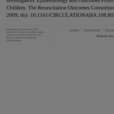
Investigators. Epidemiology and Outcomes From O
Children. The Resuscitation Outcomes Consortium
2009; doi: 10.1161/CIRCULATIONAHA.108.80267
Інформація, розміщена на сайті,
Головна
|
Про видання
|
Поточн
призначена тільки для професіоналів
охорони здоров'я та не може бути
Medicine Rev
використана як інструкція для
самолікування.