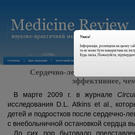
Увага!
Інформація, розміщена на цьому сай
та не може бути використана як інс
Будь ласка, Пожалуйста, підтвердьт
|
|
|
|
головна
про видання
поточний номер
архів номерів
новини
Сердечно-легочная реанимаци
эффективнее, чем
В марте 2009 г. в журнале
Circu
исследования D.L. Atkins et al., кот
детей и подростков после сердечно-ле
с внебольничной остановкой сердца в
До сих пор бытовало представле