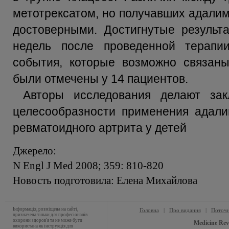
метотрексатом, но получавших адалим
достоверными. Достигнутые результ
недель после проведенной терапи
события, которые возможно связан
были отмечены у 14 пациентов.
Авторы исследования делают за
целесообразности применения адали
ревматоидного артрита у детей
Джерело:
N Engl J Med 2008; 359: 810-820
Новость подготовила: Елена Михайлова
Інформація, розміщена на сайті,
Головна
|
Про видання
|
Поточн
призначена тільки для професіоналів
охорони здоров'я та не може бути
Medicine Rev
використана як інструкція для