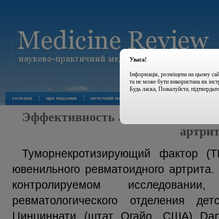
Увага!
Інформація, розміщена на цьому сай
та не може бути використана як інс
Будь ласка, Пожалуйста, підтвердьт
|
|
|
|
головна
про видання
поточний номер
архів номерів
новини
Эффективность адалимумаба пр
артри
Туморнекротизирующий фактор (Т
ювенильного ревматоидного артрита.
контролируемом исследовани
ревматологического отделения де
Цинциннати (штат Огайо, США) Danie