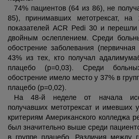
74% пациентов (64 из 86), не получ
85), принимавших метотрексат, на
показателей ACR Pedi 30 и перешли
двойным ослеплением. Среди больны
обострение заболевания (первичная 
43% из тех, кто получал адалимумаб
плацебо (р=0,03). Среди больны
обострение имело место у 37% в груп
плацебо (р=0,02).
На 48-й неделе от начала исс
получавших метотрексат и имевших у
критериям Американского колледжа ре
был значительно выше среди пациент
в группе плацебо. Различия между 