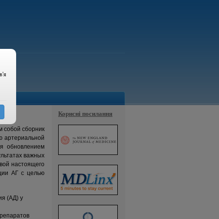
в'я
(2015)
Корисні посилання
м собой сборник
ию артериальной
ся обновлением
ультатах важных
овой настоящего
ции АГ с целью
я (АД) у
препаратов