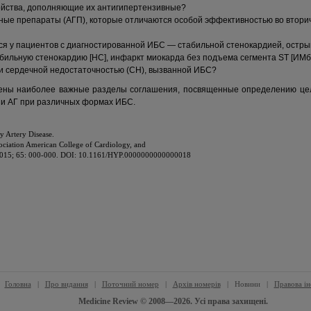
йства, дополняющие их антигипертензивные?
ные препараты (АГП), которые отличаются особой эффективностью во втори
ся у пациентов с диагностированной ИБС — стабильной стенокардией, остр
бильную стенокардию [НС], инфаркт миокарда без подъема сегмента ST [ИМб
 и сердечной недостаточностью (СН), вызванной ИБС?
рены наиболее важные разделы соглашения, посвященные определению це
ии АГ при различных формах ИБС.
y Artery Disease.
ociation American College of Cardiology, and
. 2015; 65: 000-000. DOI: 10.1161/HYP.0000000000000018
Головна
|
Про видання
|
Поточний номер
|
Архів номерів
|
Новини
|
Правова і
Medicine Review © 2008—2026. Усі права захищені.