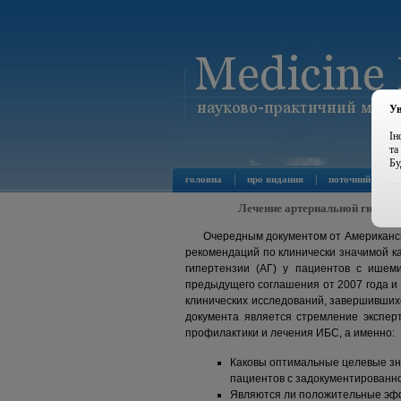
Ув
Ін
та
Бу
|
|
головна
про видання
поточний номер
Лечение артериальной гиперте
Очередным документом от Американск
рекомендаций по клинически значимой к
гипертензии (АГ) у пациентов с ишем
предыдущего соглашения от 2007 года и
клинических исследований, завершившихс
документа является стремление экспер
профилактики и лечения ИБС, а именно:
Каковы оптимальные целевые зна
пациентов с задокументированн
Являются ли положительные эфф