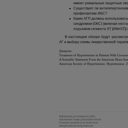
имеют уникальные защитные сво
Существуют ли антигипертензив
профилактике ИБС?
Какие АГП должны использовать
синдромом (ОКС) (включая неста
подъемом сегмента ST [ИМпST])
В настоящем обзоре будут рассмот
АГ и выбору схемы лекарственной терап
Джерело:
Treatment of Hypertension in Patients With Coronar
A Scientific Statement From the American Heart Ass
American Society of Hypertension. Hypertension
Інформація, розміщена на сайті,
призначена тільки для професіоналів
охорони здоров'я та не може бути
використана як інструкція для