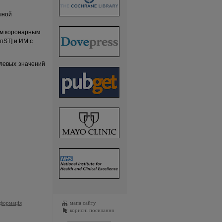
чной
ым коронарным
пST] и ИМ с
левых значений
нформація
мапа сайту
корисні посилання