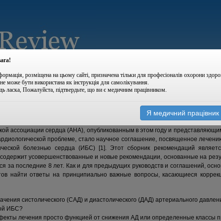
ага!
формація, розміщена на цьому сайті, призначена тільки для професіоналів охорони здоро
 не може бути використана як інструкція для самолікування.
дь ласка, Пожалуйста, підтвердьте, що ви є медичним працівником.
|
|
архів номерів
новини
Я медичний працівник
нзии у больных с ишемической болезнью сердца: научное соглашение АНА 
ой ассоциации сердца (АНА), опубликованным в этом году и представляющи
ардиологической проблеме, стало научное соглашение, посвященное лечен
ической болезнью сердца (ИБС) [1]. Этот сборник рекомендаций являет
 содержит усовершенствованные и новые рекомендации, основанные на рез
я за последние 8 лет. Как и для предыдущих руководств и соглашений, осн
тов найти ответы на принципиально важные вопросы, касающиеся коррек
чения систолического (САД) и диастолического (ДАД) артериального давлени
ой ИБС?
екты лечения просто функцией от снижения АД или определенные классы 