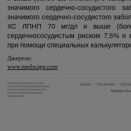
значимого сердечно-сосудистого за
значимого сердечно-сосудистого забо
ХС ЛПНП 70 мг/дл и выше (боле
сердечнососудистым риском 7,5% и 
при помощи специальных калькуляторов
Джерело:
www.medscape.com
Інформація, розміщена на сайті,
Головна
|
Про видання
|
Поточн
призначена тільки для професіоналів
охорони здоров'я та не може бути
Medicine Rev
використана як інструкція для
самолікування.