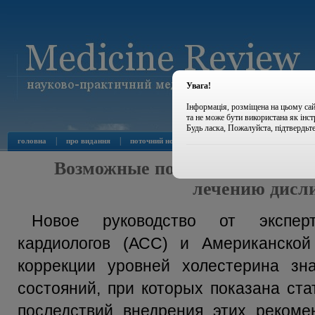
Увага!
Інформація, розміщена на цьому сай
та не може бути використана як інс
Будь ласка, Пожалуйста, підтвердьт
|
|
|
|
головна
про видання
поточний номер
архів номерів
новини
Возможные последствия внедр
лечению дисл
Новое руководство от эксперт
кардиологов (АСС) и Американско
коррекции уровней холестерина зн
состояний, при которых показана ст
последствий внедрения этих рекоме