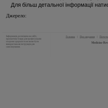
Для більш детальної інформації нати
Джерело:
Інформація, розміщена на сайті,
Головна
|
Про видання
|
Поточн
призначена тільки для професіоналів
охорони здоров'я та не може бути
Medicine Rev
використана як інструкція для
самолікування.