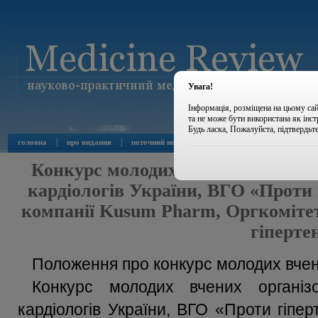
Увага!
Інформація, розміщена на цьому сай
та не може бути використана як інс
Будь ласка, Пожалуйста, підтвердьт
|
|
|
|
головна
про видання
поточний номер
архів номерів
новини
Конкурс молодих вчених організов
кардіологів України, ВГО «Проти 
компанії Kusum Pharm, Оргкомітет
гіпертен
Положення про конкурс молодих вче
Конкурс молодих вчених організо
кардіологів України, ВГО «Проти гіпер