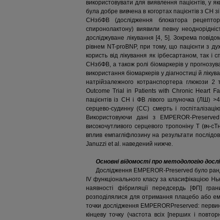
використовувати для виявлення пацієнтів, у я
була добре вивчена в когортах пацієнтів з СН 
СНзбФВ (дослідження блокатора рецепторі
спиронолактону) виявили певну неоднорідніс
досліджуване лікування [4, 5]. Зокрема пові
рівнем NT-proBNP, при тому, що пацієнти з 
користь від лікування як ірбесартаном, так і
СНзбФВ, а також ролі біомаркерів у прогнозуван
використання біомаркерів у діагностиці й ліку
натрійзалежного котранспортера глюкози 2 
Outcome Trial in Patients with Chronic Heart 
пацієнтів із СН і ФВ лівого шлуночка (ЛШ) >
серцево-судинну (СС) смерть і госпіталізаці
Використовуючи дані з EMPEROR-Preserved, 
високочутливого серцевого тропоніну Т (вч-сТ
вплив емпагліфлозину на результати послідов
Januzzi et al. наведений нижче.
Основні відомості про методологію дослід
Дослідження EMPEROR-Preserved було рандо
IV функціонального класу за класифікацією Нь
наявності фібриляції передсердь [ФП] гра
розподілялися для отримання плацебо або емпаг
точки дослідження EMPERORPreserved: первинну
кінцеву точку (частота всіх [перших і повтор