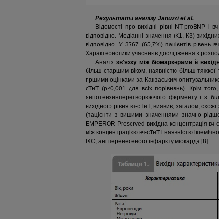
Результати аналізу Januzzi et al.
Відомості про вихідні рівні NT-proBNP і 
відповідно. Медіанні значення (К1, К3) вихідних
відповідно. У 3767 (65,7%) пацієнтів рівень 
Характеристики учасників дослідження з розпо
Аналіз
зв'язку між біомаркерами й вихід
більш старшим віком, наявністю більш тяжко
гіршими оцінками за Канзаським опитувальнико
сТнT (р<0,001 для всіх порівнянь). Крім тог
ангіотензинперетворюючого ферменту і з бі
вихідного рівня вч-сТнТ, виявив, загалом, схож
(пацієнти з вищими значеннями значно рідше 
EMPEROR-Preserved вихідна концентрація вч-с
між концентрацією вч-сТнТ і наявністю ішемічної
ІХС, ані перенесеного інфаркту міокарда [8].