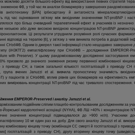
ких можливо досягти більшого ефекту від використання певних стратегій тера
зі зниженою ФВ, у той час як аналізи біомаркерів у завершених рандомізованих
в ангіотензину [БРА] ірбесартану й антагоніста мінералокортикоїдн
ть під час оцінювання зв’язку між вихідними значеннями NT-proBNP і нас
домлялося про більш очевидний терапевтичний ефект в учасників із незначн
дуже низькою або дуже високою вихідною концентрацією NT-proBNP демонст
 спіронолактоном. Ці результати утруднили розуміння ролі сучасних фармакоп
ні відповіді на терапію [6], у зв’язку з чим виникла потреба в додатковій і
ванні СНзбФВ. Одним із джерел такої інформації стало нещодавно завершене д
типу (іНЗКТГ2) емпагліфлозину при СНзбФВ – дослідження EMPEROR-Prese
Failure with Preserve). У цьому рандомізованому дослідженні застосування е
40% призвело до значного зниження ризику первинної комбінованої кінцево
ю з приводу СН, а також загальної кількості госпіталізацій з приводу СН 
група вчених Januzzi et al. вивчила прогностичну значимість вихідних
нT) у пацієнтів зі СНзбФВ, вплив рівнів цих біомаркерів на ефективність ем
них вимірювань концентрації NT-proBNP під час тривалого спостереження. 
ження EMPEROR-Preserved і аналізу Januzzi et al.
мізованим подвійним сліпим плацебо-контрольованим дослідженням за участю
ю-Йоркської кардіологічної асоціації (NYHA), ФВ ЛШ >40% і концентрацією NT
ничне значення концентрації підвищувалося до >900 нг/л). Учасники до
ліфлозину 10 мг один раз на добу. Для свого аналізу Januzzi et al. викорис
 комбіновану кінцеву точку (комбінація СС смерті й госпіталізації з привод
них] госпіталізацій з приводу СН), другу вторинну кінцеву точку (швидкіст