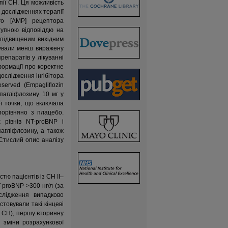
пії СН. Ця можливість
 дослідженнях терапії
ого [АМР] рецептора
тупною відповіддю на
о підвищеним вихідним
рували менш виражену
репаратів у лікуванні
нформації про коректне
ослідження інгібітора
rved (Empagliflozin
мпагліфлозину 10 мг у
ї точки, що включала
порівняно з плацебо.
 рівнів NT-proBNP і
пагліфлозину, а також
Стислий опис аналізу
 пацієнтів із СН II–
-proBNP >300 нг/л (за
слідження випадково
товували такі кінцеві
у СН), першу вторинну
ь зміни розрахункової