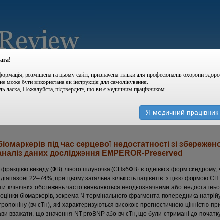
ага!
формація, розміщена на цьому сайті, призначена тільки для професіоналів охорони здоро
 не може бути використана як інструкція для самолікування.
дь ласка, Пожалуйста, підтвердьте, що ви є медичним працівником.
|
|
архів номерів
новини
Я медичний працівник
іомаркерів під час серцевої недостатності зі збереже
аналіз даних дослідження EMPEROR-Preserved
фракцією викиду (ФВ) лівого шлуночка (СНзбФВ) є однією з форм синдрому, ча
 діапазоні 22–74%, при цьому загальна кількість пацієнтів із цією формою С
тати клінічних обстежень часто виявляються неоднозначними або недостатнь
и оцінки біомаркерів, зокрема N-термінального фрагмента попередника натрій
тропоніну (вч-сТн), які характеризуються високою прогностичною цінністю пр
дстави вважати, що значення NT-proBNP або вч-сТн, що були отримані до початк