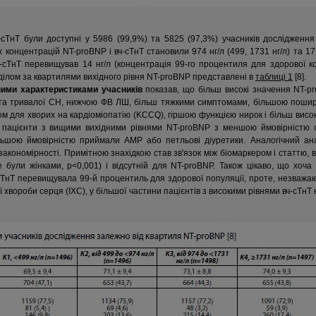
вч-сТнT були доступні у 5986 (99,9%) та 5825 (97,3%) учасників досліджен
 концентрацій NT-proBNP і вч-сТнT становили 974 нг/л (499, 1731 нг/л) та 17,8 
вч-сТнT перевищував 14 нг/л (концентрація 99-го процентиля для здорової ко
ділом за квартилями вихідного рівня NT-proBNP представлені в
таблиці 1
[8].
ними характеристиками учасників
показав, що більш високі значення NT-p
ї та тривалої СН, нижчою ФВ ЛШ, більш тяжкими симптомами, більшою пошир
м для хворих на кардіоміопатію (KCCQ), гіршою функцією нирок і більш висо
о, пацієнти з вищими вихідними рівнями NT-proBNP з меншою ймовірністю о
льшою ймовірністю приймали АМР або петльові діуретики. Аналогічний ан
і закономірності. Примітною знахідкою став зв'язок між біомаркером і статтю,
були жінками, р<0,001) і відсутній для NT-proBNP. Також цікаво, що хоча 
ТнТ перевищувала 99-й процентиль для здорової популяції, проте, незважаю
 хвороби серця (ІХС), у більшої частини пацієнтів з високими рівнями вч-сТнT 