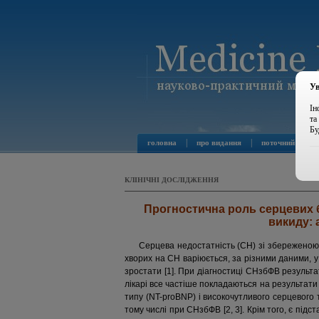
Ув
Ін
та
Бу
|
|
головна
про видання
поточний номер
КЛІНІЧНІ ДОСЛІДЖЕННЯ
Прогностична роль серцевих б
викиду: 
Серцева недостатність (СН) зі збереженою 
хворих на СН варіюється, за різними даними, у
зростати [1]. При діагностиці СНзбФВ резуль
лікарі все частіше покладаються на результат
типу (NT-proBNP) і високочутливого серцевого 
тому числі при СНзбФВ [2, 3]. Крім того, є пі