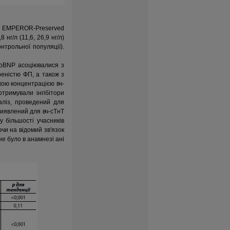
ня EMPEROR-Preserved
нг/л (11,6, 26,9 нг/л)
нтрольної популяції).
roBNP асоціювалися з
еністю ФП, а також з
кою концентрацією вч-
тримували інгібітори
аліз, проведений для
 виявлений для вч-сТнT
у більшості учасників
чи на відомий зв'язок
не було в анамнезі ані