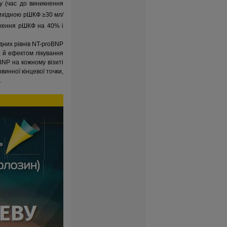
ку (час до виникнення
вихідною рШКФ ≥30 мл/
иження рШКФ на 40% і
дних рівнів NT-proBNP
ра й ефектом лікування
BNP на кожному візиті
винної кінцевої точки,
.