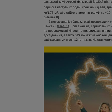
швидкості клубочкової фільтрації [рШКФ] під ч
першої з наступних подій: хронічний діаліз, тр
2
хв/1,73 м
, або стійке зниження рШКФ до <10 
більше) [8].
З метою аналізу Januzzi et al. розподілили
і вч-сТнT (
табл. 1
). Крім аналізів, спрямованих
на перераховані кінцеві точки, вивчався вплив
дослідження, а також зв'язок між зміною концен
зафіксованими після 12-го тижня. На статистичн