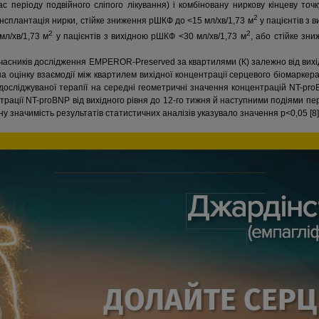
ас періоду подвійного сліпого лікування) і комбіновану ниркову кінцеву точ
2
ансплантація нирки, стійке зниження рШКФ до <15 мл/хв/1,73 м
у пацієнтів з 
2
2
мл/хв/1,73 м
у пацієнтів з вихідною рШКФ <30 мл/хв/1,73 м
, або стійке зн
 учасників дослідження EMPEROR-Preserved за квартилями (К) залежно від вихі
 на оцінку взаємодії між квартилем вихідної концентрації серцевого біомарке
 досліджуваної терапії на середні геометричні значення концентрацій NT-pro
трації NT-proBNP від вихідного рівня до 12-го тижня й наступними подіями пер
у значимість результатів статистичних аналізів указувало значення р<0,05 [8]