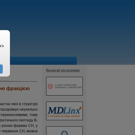
в'я
Корисні посилання
ною фракцією
стка якої в структурі
Н продовжує неухильно
о переконливими, тому
уретичного пептиду В-
и різних формах СН, у
у лікування СН, можна