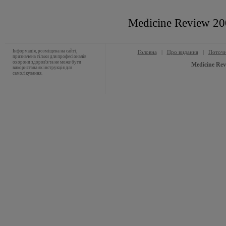
Medicine Review 2
Інформація, розміщена на сайті,
Головна
|
Про видання
|
Поточн
призначена тільки для професіоналів
охорони здоров'я та не може бути
Medicine Rev
використана як інструкція для
самолікування.