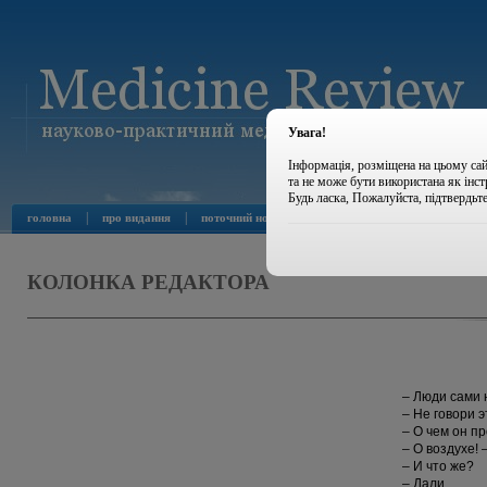
Увага!
Інформація, розміщена на цьому сай
та не може бути використана як інс
Будь ласка, Пожалуйста, підтвердьт
|
|
|
|
головна
про видання
поточний номер
архів номерів
новини
КОЛОНКА РЕДАКТОРА
– Люди сами н
– Не говори э
– О чем он п
– О воздухе! 
– И что же?
– Дали.